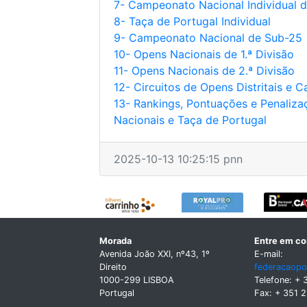
7- Campeonato Nacional Individual d
8- Taça de Portugal Individual
9- Campeonato Nacional de Sub-25
10- Opens Nacionais de 1.ª Divisão
11- Opens Nacionais de 2.ª Divisão
12- Circuitos de Opens Distritais e 
13- Rankings, Pontuações e Penaliz
Nacionais e Taça de Portugal
2025-10-13 10:25:15 pnn
Morada
Entre em co
Avenida João XXI, nº43, 1º
E-mail:
Direito
federacaopo
1000-299 LISBOA
Telefone: + 
Portugal
Fax: + 351 