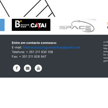
A FP
Entre em contacto connosco:
bás
E-mail:
federacaoportuguesabilhar@gmail.com
Não 
Telefone: + 351 211 930 108
enti
Em q
Fax: + 351 211 928 947
nave
pt/P