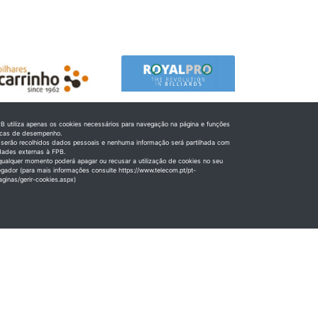
B utiliza apenas os cookies necessários para navegação na página e funções
icas de desempenho.
serão recolhidos dados pessoais e nenhuma informação será partilhada com
dades externas à FPB.
ualquer momento poderá apagar ou recusar a utilização de cookies no seu
gador (para mais informações consulte https://www.telecom.pt/pt-
aginas/gerir-cookies.aspx)