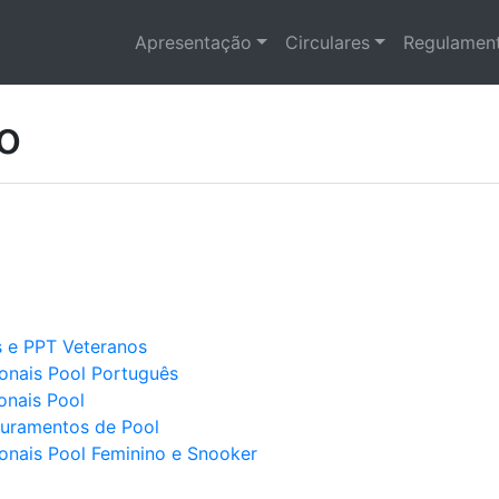
Apresentação
Circulares
Regulament
o
os e PPT Veteranos
ionais Pool Português
ionais Pool
puramentos de Pool
ionais Pool Feminino e Snooker