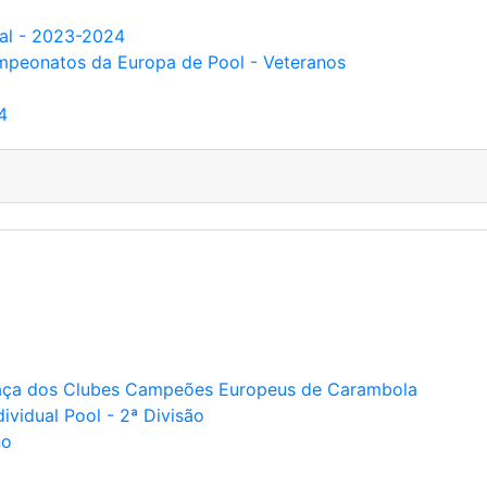
nal - 2023-2024
ampeonatos da Europa de Pool - Veteranos
4
 Taça dos Clubes Campeões Europeus de Carambola
ividual Pool - 2ª Divisão
no