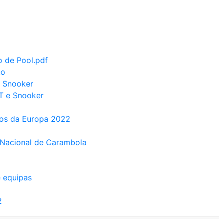
o de Pool.pdf
no
e Snooker
PT e Snooker
tos da Europa 2022
o Nacional de Carambola
e equipas
2