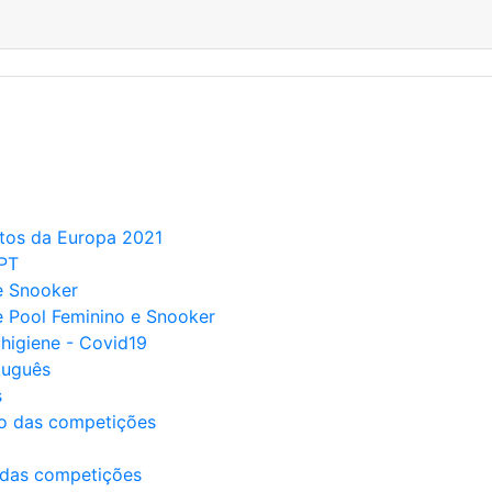
atos da Europa 2021
 PT
de Snooker
de Pool Feminino e Snooker
 higiene - Covid19
tuguês
s
ão das competições
 das competições