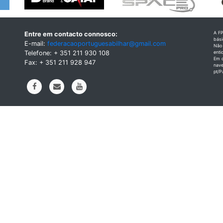
A FP
Entre em contacto connosco:
bás
E-mail:
federacaoportuguesabilhar@gmail.com
Não 
Telefone: + 351 211 930 108
enti
Em q
Fax: + 351 211 928 947
nave
pt/P